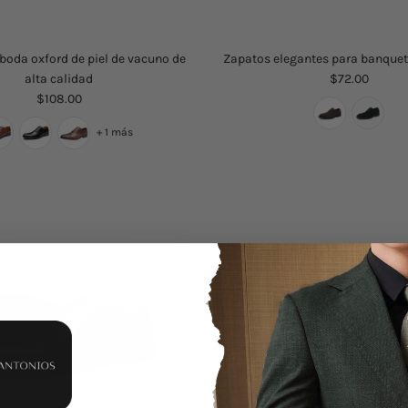
boda oxford de piel de vacuno de
Zapatos elegantes para banquet
alta calidad
$72.00
$108.00
+ 1 más