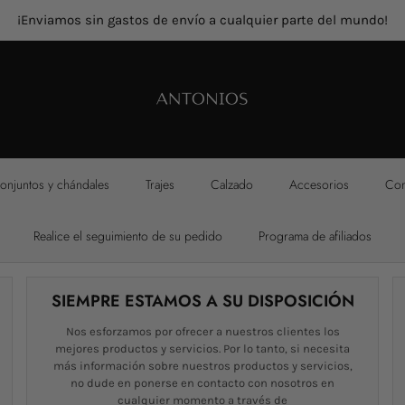
¡Enviamos sin gastos de envío a cualquier parte del mundo!
onjuntos y chándales
Trajes
Calzado
Accesorios
Con
Realice el seguimiento de su pedido
Programa de afiliados
SIEMPRE ESTAMOS A SU DISPOSICIÓN
Nos esforzamos por ofrecer a nuestros clientes los
mejores productos y servicios. Por lo tanto, si necesita
más información sobre nuestros productos y servicios,
no dude en ponerse en contacto con nosotros en
cualquier momento a través de