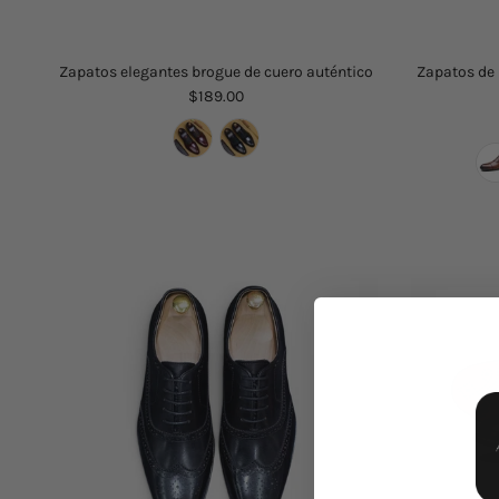
Zapatos elegantes brogue de cuero auténtico
Zapatos de 
$189.00