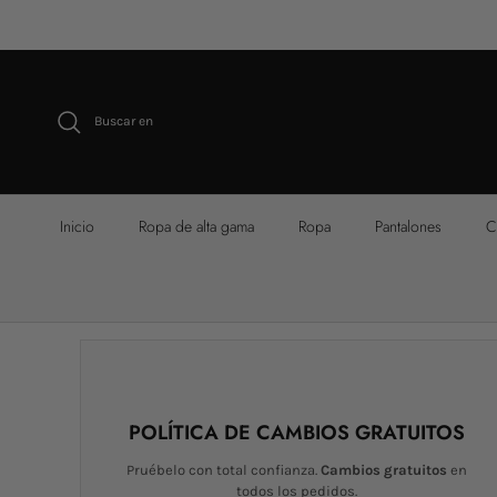
Ir al contenido
Buscar en
Inicio
Ropa de alta gama
Ropa
Pantalones
C
POLÍTICA DE CAMBIOS GRATUITOS
Pruébelo con total confianza.
Cambios gratuitos
en
todos los pedidos.