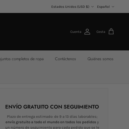
País/Región
Idioma
Estados Unidos (USD $)
Español
Cuenta
Cesta
juntos completos de ropa
Contáctenos
Quiénes somos
ENVÍO GRATUITO CON SEGUIMIENTO
Plazo de entrega estimado: de 9 a 13 días laborables;
envío gratuito a todo el mundo en todos los pedidos
y
un número de seguimiento para cada pedido que se le