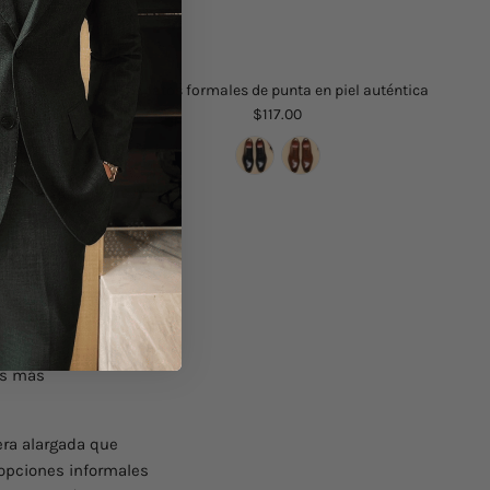
téntica
Zapatos formales de punta en piel auténtica
$117.00
más
adir un toque de
os más
ra alargada que
 opciones informales