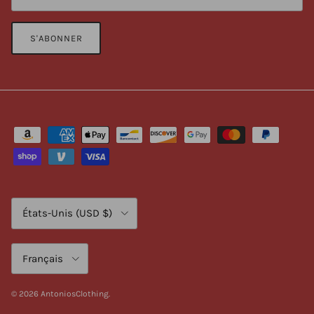
S'ABONNER
Pays/Région
États-Unis (USD $)
Langue
Français
© 2026
AntoniosClothing
.