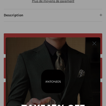
Plus de moyens de paiement
Description
Livraison gratuite dans le monde entier. Où
que vous soyez. Commandez depuis n'importe où
Le délai de livraison estimé est de 9 à 13 jours
ouvrés pour toutes les commandes.
Vous ne savez pas quelle taille choisir ?
Laissez-nous vous aider à trouver la taille idéale :
envoyez-nous un e-mail à l'adresse