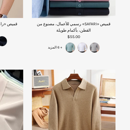
قميص «SAFARI» رسمي للأعمال، مصنوع من
قميص «رام
القطن، بأكمام طويلة
$55.00
+ 6 المزيد