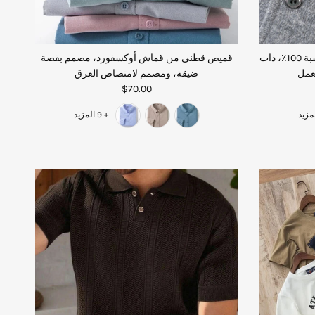
بلوزة بولو قابلة للتمدد من الصوف بنسبة 100٪، ذات
قميص قطني من قماش أوكسفورد، مصمم بقصة
عمل
ضيقة، ومصمم لامتصاص العرق
$70.00
+ 9 المزيد