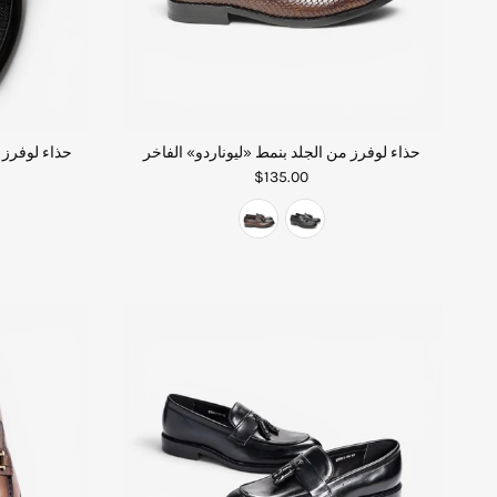
حذاء لوفرز من الجلد بنمط «ليوناردو» الفاخر
حذاء لوفرز 
$135.00