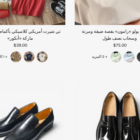
ولو «رامون» بقصة ضيقة ومرنة
تي شيرت أمريكي كلاسيكي بأكمام
وسحاب نصف طول
ماركة «أنكور»
$39.00
$75.00
+ 2 المزيد
+ 1 المزيد