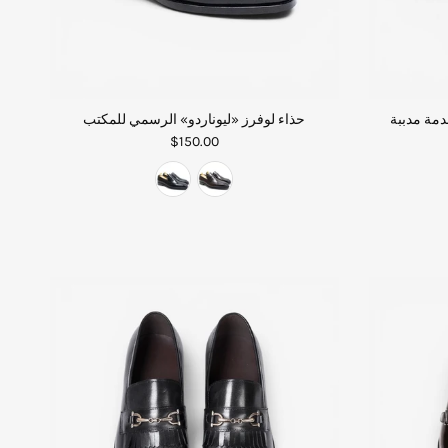
دمة مدببة
حذاء لوفرز «ليوناردو» الرسمي للمكتب
$150.00