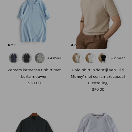
+ 4 meer
+ 2 meer
Zomers katoenen t-shirt met
Polo-shirt in de stijl van ‘Old
korte mouwen
Money’ met een smart casual
$50.00
uitstraling
$70.00