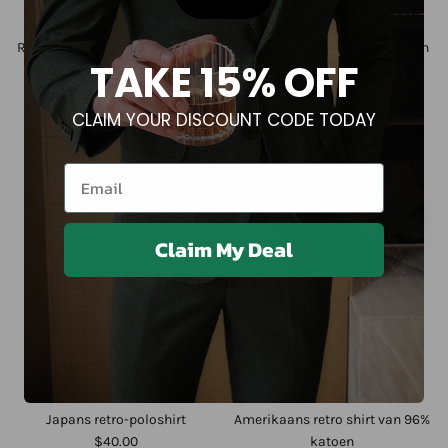
+ 5 meer
Retro T-shirt met korte mouwen
Eenvoudig katoenen gewassen
TAKE 15% OFF
en ronde hals in effen kleur
zakelijk T-shirt
$40.00
$60.00
CLAIM YOUR DISCOUNT CODE TODAY
Email
Claim My Deal
+ 11 meer
Japans retro-poloshirt
Amerikaans retro shirt van 96%
$40.00
katoen